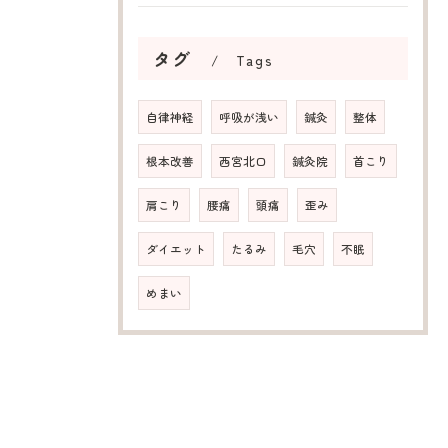
タグ
Tags
自律神経
呼吸が浅い
鍼灸
整体
根本改善
西宮北口
鍼灸院
首こり
肩こり
腰痛
頭痛
歪み
ダイエット
たるみ
毛穴
不眠
めまい