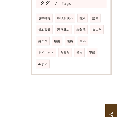
タグ
Tags
自律神経
呼吸が浅い
鍼灸
整体
根本改善
西宮北口
鍼灸院
首こり
肩こり
腰痛
頭痛
歪み
ダイエット
たるみ
毛穴
不眠
めまい