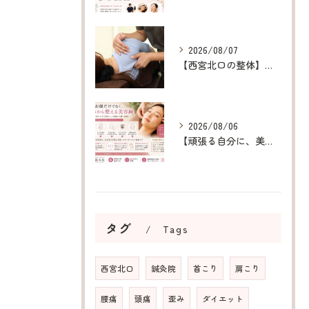
2026/08/07
【西宮北口の整体】呼吸が浅い原因を整え、深呼吸できる身体へ
2026/08/06
【頑張る自分に、美容鍼というご褒美を】
タグ
Tags
西宮北口
鍼灸院
首こり
肩こり
腰痛
頭痛
歪み
ダイエット