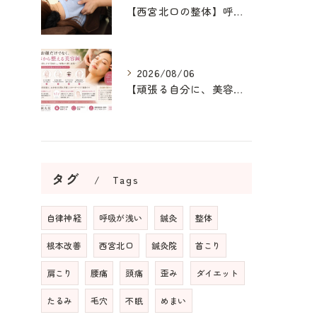
【西宮北口の整体】呼吸が浅い原因を整え、深呼吸できる身体へ
2026/08/06
【頑張る自分に、美容鍼というご褒美を】
タグ
Tags
自律神経
呼吸が浅い
鍼灸
整体
根本改善
西宮北口
鍼灸院
首こり
肩こり
腰痛
頭痛
歪み
ダイエット
たるみ
毛穴
不眠
めまい