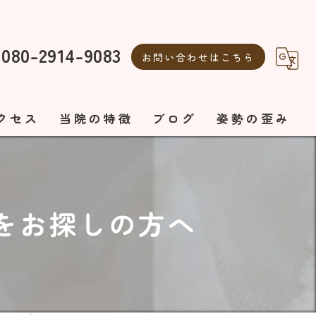
080-2914-9083
お問い合わせはこちら
クセス
当院の特徴
ブログ
姿勢の歪み
整体
自律神経の乱れ
自律神経
美容鍼
をお探しの方へ
ボディメイク
エステ
オーダーメイド施術
美容鍼