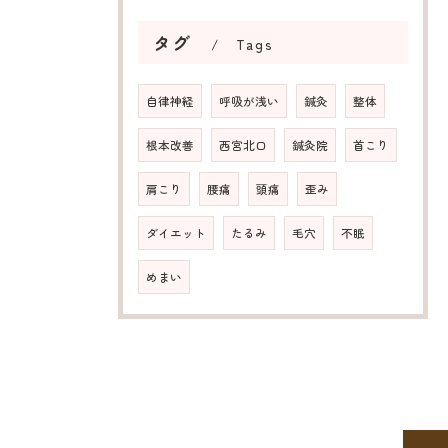
タグ
Tags
自律神経
呼吸が浅い
鍼灸
整体
根本改善
西宮北口
鍼灸院
首こり
肩こり
腰痛
頭痛
歪み
ダイエット
たるみ
毛穴
不眠
めまい