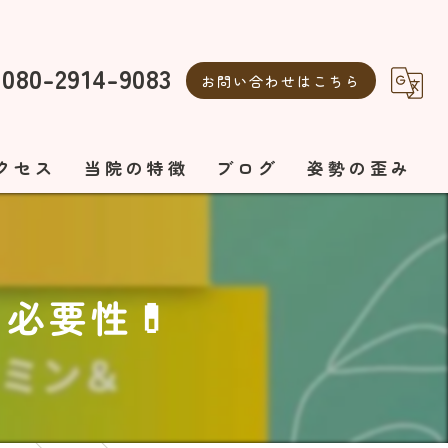
080-2914-9083
お問い合わせはこちら
クセス
当院の特徴
ブログ
姿勢の歪み
整体
自律神経の乱れ
自律神経
美容鍼
必要性💊
ボディメイク
エステ
オーダーメイド施術
美容鍼