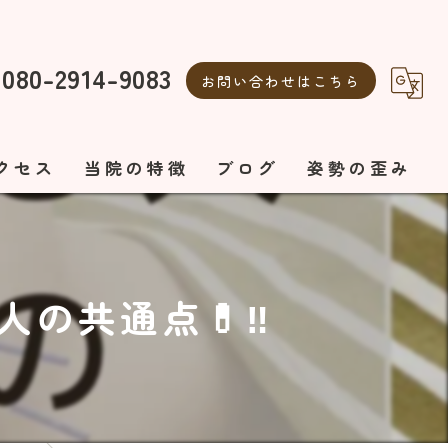
080-2914-9083
お問い合わせはこちら
クセス
当院の特徴
ブログ
姿勢の歪み
整体
自律神経の乱れ
自律神経
美容鍼
の共通点💊‼️
ボディメイク
エステ
オーダーメイド施術
美容鍼