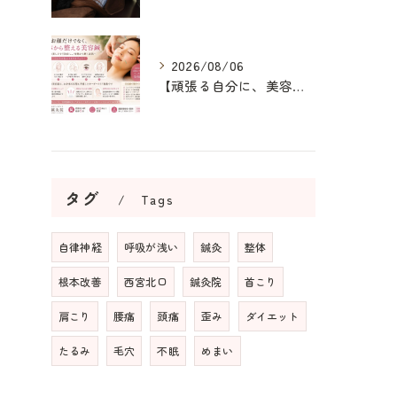
2026/08/06
【頑張る自分に、美容鍼というご褒美を】
タグ
Tags
自律神経
呼吸が浅い
鍼灸
整体
根本改善
西宮北口
鍼灸院
首こり
肩こり
腰痛
頭痛
歪み
ダイエット
たるみ
毛穴
不眠
めまい