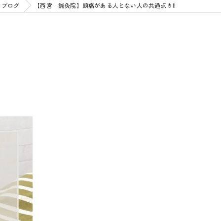
ブログ
【西宮 鍼灸院】頭痛がある人とない人の共通点💊‼️