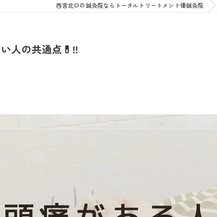
西宮北口の鍼灸院ならトータルトリートメント優鍼灸院
人の共通点💊‼️