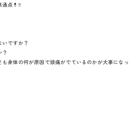
点💊‼️
ないですか？
か？
そも身体の何が原因で頭痛がでているのかが大事になっ