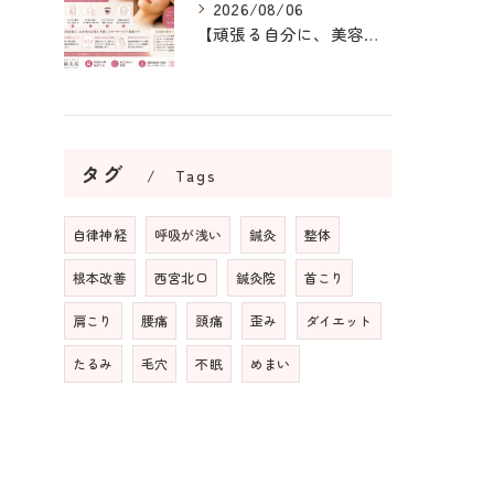
2026/08/06
【頑張る自分に、美容鍼というご褒美を】
タグ
Tags
自律神経
呼吸が浅い
鍼灸
整体
根本改善
西宮北口
鍼灸院
首こり
肩こり
腰痛
頭痛
歪み
ダイエット
たるみ
毛穴
不眠
めまい