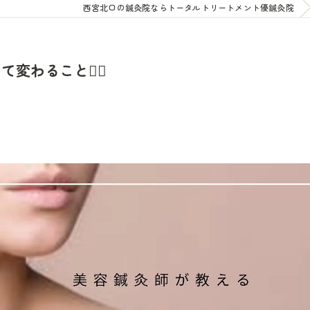
西宮北口の鍼灸院ならトータルトリートメント優鍼灸院
わること💆‍♀️