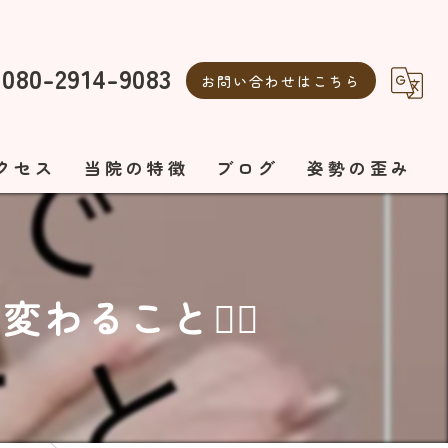
080-2914-9083
お問い合わせはこちら
クセス
当院の特徴
ブログ
姿勢の歪み
整体
自律神経の乱れ
自律神経
美容鍼
ること💆‍♀️
ボディメイク
エステ
オーダーメイド施術
美容鍼