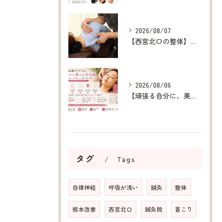
2026/08/07
【西宮北口の整体】呼吸が浅い原因を整え、深呼吸できる身体へ
2026/08/06
【頑張る自分に、美容鍼というご褒美を】
タグ
Tags
自律神経
呼吸が浅い
鍼灸
整体
根本改善
西宮北口
鍼灸院
首こり