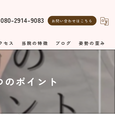
080-2914-9083
お問い合わせはこちら
クセス
当院の特徴
ブログ
姿勢の歪み
整体
自律神経の乱れ
自律神経
美容鍼
つのポイント
ボディメイク
エステ
オーダーメイド施術
美容鍼