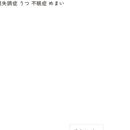
経失調症 うつ 不眠症 めまい