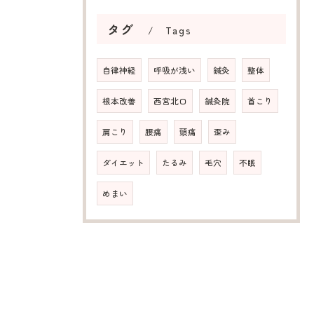
タグ
Tags
自律神経
呼吸が浅い
鍼灸
整体
根本改善
西宮北口
鍼灸院
首こり
肩こり
腰痛
頭痛
歪み
ダイエット
たるみ
毛穴
不眠
めまい