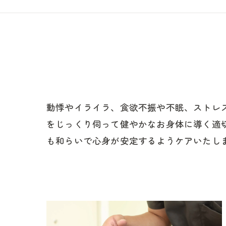
動悸やイライラ、食欲不振や不眠、ストレ
をじっくり伺って健やかなお身体に導く適
も和らいで心身が安定するようケアいたし