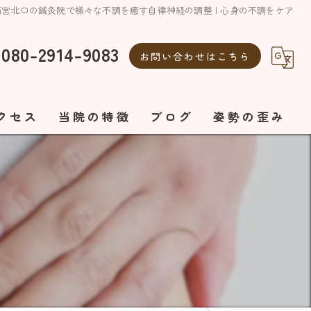
西宮北口の鍼灸院で様々な不調を癒す自律神経の調整 | 心身の不調をケア
080-2914-9083
お問い合わせはこちら
クセス
当院の特徴
ブログ
姿勢の歪み
整体
自律神経の乱れ
自律神経
美容鍼
ボディメイク
エステ
オーダーメイド施術
美容鍼