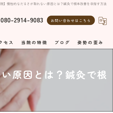
灸院】慢性的なだるさが取れない原因とは？鍼灸で根本改善を目指す方法
080-2914-9083
お問い合わせはこちら
クセス
当院の特徴
ブログ
姿勢の歪み
整体
自律神経の乱れ
ない原因とは？鍼灸で根
自律神経
美容鍼
ボディメイク
エステ
オーダーメイド施術
美容鍼